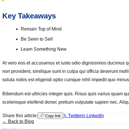
Key Takeaways
Remain Top of Mind
Be Seen to Sell
Learn Something New
At vero eos et accusamus et iusto odio dignissimos ducimus qui
non provident, similique sunt in culpa qui officia deserunt mol
soluta nobis est eligendi optio cumque nihil impedit quo min
Bibendum est ultricies integer quis. Risus quis varius quam qu
scelerisque eleifend donec pretium vulputate sapien nec. Aliqu
Share this article:
𝕏 Twitter
in LinkedIn
Copy link
← Back to Blog