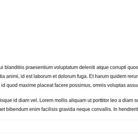
 blanditiis praesentium voluptatum deleniti atque corrupti quos 
litia animi, id est laborum et dolorum fuga. Et harum quidem rerum
us id quod maxime placeat facere possimus, omnis voluptas ass
isque id diam vel. Lorem mollis aliquam ut porttitor leo a diam
et bibendum enim facilisis gravida neque convallis. In hendreri